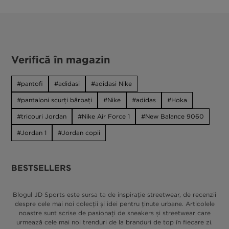
Verifică în magazin
pantofi
adidasi
adidasi Nike
pantaloni scurți bărbați
Nike
adidas
Hoka
tricouri Jordan
Nike Air Force 1
New Balance 9060
Jordan 1
Jordan copii
BESTSELLERS
Blogul JD Sports este sursa ta de inspirație streetwear, de recenzii
despre cele mai noi colecții și idei pentru ținute urbane. Articolele
noastre sunt scrise de pasionați de sneakers și streetwear care
urmează cele mai noi trenduri de la branduri de top în fiecare zi.