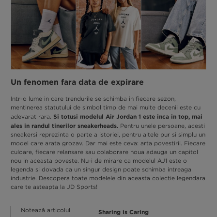
Un fenomen fara data de expirare
Intr-o lume in care trendurile se schimba in fiecare sezon,
mentinerea statutului de simbol timp de mai multe decenii este cu
Si totusi modelul Air Jordan 1 este inca in top, mai
adevarat rara.
ales in randul tinerilor sneakerheads.
Pentru unele persoane, acesti
sneakersi reprezinta o parte a istoriei, pentru altele pur si simplu un
model care arata grozav. Dar mai este ceva: arta povestirii. Fiecare
culoare, fiecare relansare sau colaborare noua adauga un capitol
nou in aceasta poveste. Nu-i de mirare ca modelul AJ1 este o
legenda si dovada ca un singur design poate schimba intreaga
industrie. Descopera toate modelele din aceasta colectie legendara
care te asteapta la JD Sports!
Notează articolul
Sharing is Caring