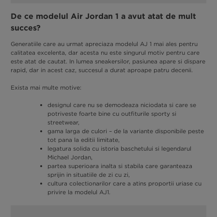
De ce modelul Air Jordan 1 a avut atat de mult
succes?
Generatiile care au urmat apreciaza modelul AJ 1 mai ales pentru
calitatea excelenta, dar acesta nu este singurul motiv pentru care
este atat de cautat. In lumea sneakersilor, pasiunea apare si dispare
rapid, dar in acest caz, succesul a durat aproape patru decenii.
Exista mai multe motive:
designul care nu se demodeaza niciodata si care se
potriveste foarte bine cu outfiturile sporty si
streetwear,
gama larga de culori – de la variante disponibile peste
tot pana la editii limitate,
legatura solida cu istoria baschetului si legendarul
Michael Jordan,
partea superioara inalta si stabila care garanteaza
sprijin in situatiile de zi cu zi,
cultura colectionarilor care a atins proportii uriase cu
privire la modelul AJ1.