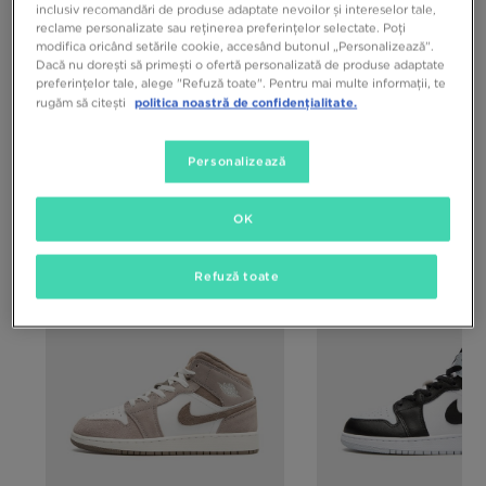
inclusiv recomandări de produse adaptate nevoilor și intereselor tale,
reclame personalizate sau reținerea preferințelor selectate. Poți
De pe terenurile de baschet pe strazile oraselor
modifica oricând setările cookie, accesând butonul „Personalizează”.
Dacă nu dorești să primești o ofertă personalizată de produse adaptate
Anul 1985 a fost unul foarte important. Un tanar baschetbalist
preferințelor tale, alege "Refuză toate". Pentru mai multe informații, te
incredibil de talentat, Michael Jordan, apare pe scena sportului si
politica noastră de confidențialitate.
rugăm să citești
aduce o abordare complet noua cu privire la incaltamintea de
baschet. La acea vreme, multe dintre modelele de incaltaminte de
baschet erau mai degraba conservatoare. Albe, simple si lipsite de
Personalizează
caracter. In comparatie cu acestea, Air Jordan 1 arata ca sneakersii
viitorului.
OK
Descoperă jordan 1 sneakers
Refuză toate