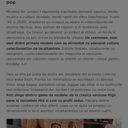
pop
Modelul Air Jordan 1 reprezinta mai multe domenii: sportul, moda,
muzica si cultura stradala, iesind rapid din sfera baschetului. In anii
’90 si 2000, sneakersii au inceput sa apara in videoclipurile de
muzica hip-hop, erau purtati de rapperi si in lookbook-urile
streetwear. Cu timpul, au devenit un simbol al stilului, un fel de a
De asemenea, este
demonstra ca esti in ton cu trendurile urbane.
unul dintre primele modele care au alimentat cu adevarat cultura
colectionarilor de incaltaminte.
Editiile limitate, colaborarile cu
designerii, cozile interminabile din magazine si versiunile
reinventate ale culorilor clasice au starnit un interes colosal pentru
modelul AJ1.
Desi se afla pe piata de atatia ani, modelele din aceasta colectie
inca arata fresh. Forma lor minimalista se asorteaza cu absolut
orice: blugi baggy, pantaloni cargo, jogger sau chiar si cu outfiturile
mai eclectice. Sneakersii Air Jordan 1 se potrivesc cu orice look.
Poti alege dintr-o gama de modele: de la clasica versiune High
pana la variantele Mid si Low cu profil redus.
Fiecare dintre
acestea confera un vibe diferit, ceea ce te ajuta sa jonglezi cu
dimensiunile si sa-ti asortezi incaltamintea cu un anumit outfit.