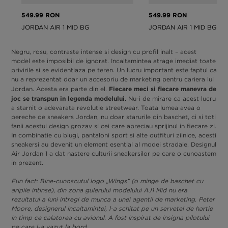
549.99 RON
549.99 RON
JORDAN AIR 1 MID BG
JORDAN AIR 1 MID BG
Negru, rosu, contraste intense si design cu profil inalt – acest
model este imposibil de ignorat. Incaltamintea atrage imediat toate
privirile si se evidentiaza pe teren. Un lucru important este faptul ca
nu a reprezentat doar un accesoriu de marketing pentru cariera lui
Fiecare meci si fiecare manevra de
Jordan. Acesta era parte din el.
joc se transpun in legenda modelului.
Nu-i de mirare ca acest lucru
a starnit o adevarata revolutie streetwear. Toata lumea avea o
pereche de sneakers Jordan, nu doar starurile din baschet, ci si toti
fanii acestui design grozav si cei care apreciau sprijinul in fiecare zi.
In combinatie cu blugi, pantaloni sport si alte outfituri zilnice, acesti
sneakersi au devenit un element esential al modei stradale. Designul
Air Jordan 1 a dat nastere culturii sneakersilor pe care o cunoastem
in prezent.
Fun fact: Bine-cunoscutul logo „Wings” (o minge de baschet cu
aripile intinse), din zona gulerului modelului AJ1 Mid nu era
rezultatul a luni intregi de munca a unei agentii de marketing. Peter
Moore, designerul incaltamintei, l-a schitat pe un servetel de hartie
in timp ce calatorea cu avionul. A fost inspirat de insigna pilotului
pe care l-a vazut la bord.