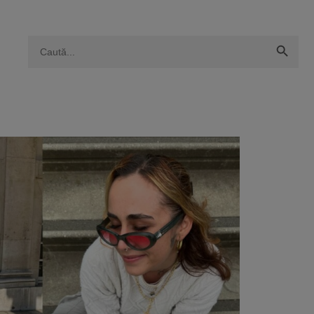
Search Button
Search
for: