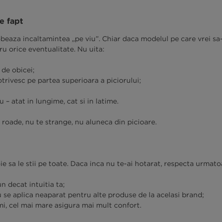
e fapt
beaza incaltamintea „pe viu”. Chiar daca modelul pe care vrei sa-
ru orice eventualitate. Nu uita:
 de obicei;
otrivesc pe partea superioara a piciorului;
 – atat in lungime, cat si in latime.
e roade, nu te strange, nu aluneca din picioare.
ie sa le stii pe toate. Daca inca nu te-ai hotarat, respecta urmatoa
n decat intuitia ta;
se aplica neaparat pentru alte produse de la acelasi brand;
i, cel mai mare asigura mai mult confort.