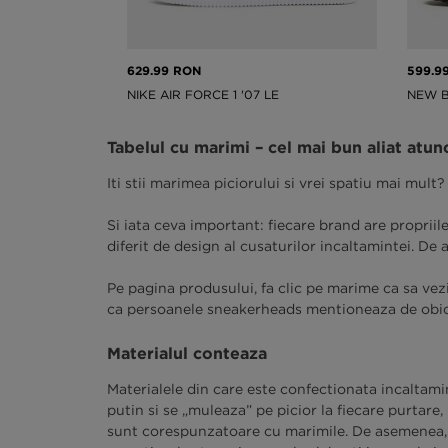
629.99 RON
599.9
ID
NIKE AIR FORCE 1 '07 LE
NEW B
Tabelul cu marimi – cel mai bun aliat atun
Iti stii marimea piciorului si vrei spatiu mai mult?
Si iata ceva important: fiecare brand are proprii
diferit de design al cusaturilor incaltamintei. De
Pe pagina produsului, fa clic pe marime ca sa vez
ca persoanele sneakerheads mentioneaza de obice
Materialul conteaza
Materialele din care este confectionata incaltamin
putin si se „muleaza” pe picior la fiecare purtare,
sunt corespunzatoare cu marimile. De asemenea, si