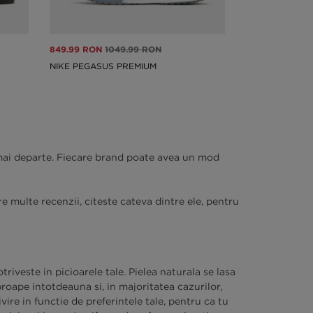
849.99 RON
1049.99 RON
699.99 RON
NIKE PEGASUS PREMIUM
ADIDAS HYPER
a mai departe. Fiecare brand poate avea un mod
 multe recenzii, citeste cateva dintre ele, pentru
iveste in picioarele tale. Pielea naturala se lasa
aproape intotdeauna si, in majoritatea cazurilor,
re in functie de preferintele tale, pentru ca tu