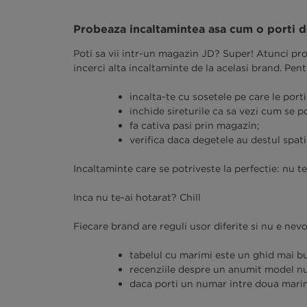
Probeaza incaltamintea asa cum o porti d
Poti sa vii intr-un magazin JD? Super! Atunci pro
incerci alta incaltaminte de la acelasi brand. Pent
incalta-te cu sosetele pe care le porti
inchide sireturile ca sa vezi cum se p
fa cativa pasi prin magazin;
verifica daca degetele au destul spatiu
Incaltaminte care se potriveste la perfectie: nu t
Inca nu te-ai hotarat? Chill
Fiecare brand are reguli usor diferite si nu e nevo
tabelul cu marimi este un ghid mai bu
recenziile despre un anumit model nu 
daca porti un numar intre doua marim