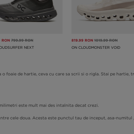
9 RON
799.99 RON
819.99 RON
1019.99 RON
OUDSURFER NEXT
ON CLOUDMONSTER VOID
 o foaie de hartie, ceva cu care sa scrii si o rigla. Stai pe hartie
 milimetri este mult mai des intalnita decat crezi.
re cele doua. Acesta este punctul tau de inceput, asa-numitul „i