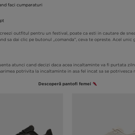
cand faci cumparaturi
pt
reezi outfitul pentru un festival, poate ca esti in cautare de snea
cand sa dai clic pe butonul „comanda”, ceva te opreste. Acel unic
enta atunci cand decizi daca acea incaltaminte va fi purtata zilni
imea potrivita la incaltaminte in asa fel incat sa se potrivesca nu
Descoperă pantofi femei