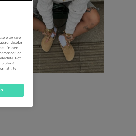
dusele pe care
uturor datelor
odul în care
recomandări de
electate. Poți
 o ofertă
ormații, te
OK