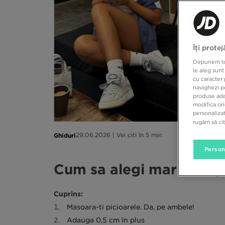
Îți prote
Depunem toat
le aleg sunt
cu caracter 
navighezi pe
produse adap
modifica ori
personalizat
rugăm să ci
Ghiduri
29.06.2026 | Vei citi în 5 min
Person
Cum sa alegi marimea po
Cuprins:
Masoara-ti picioarele. Da, pe ambele!
Adauga 0,5 cm în plus