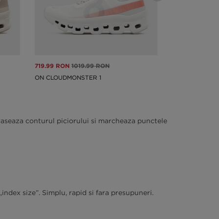
719.99 RON
1019.99 RON
499.99 RON
69
ON CLOUDMONSTER 1
NIKE W AF1 SC
, traseaza conturul piciorului si marcheaza punctele
ndex size”. Simplu, rapid si fara presupuneri.