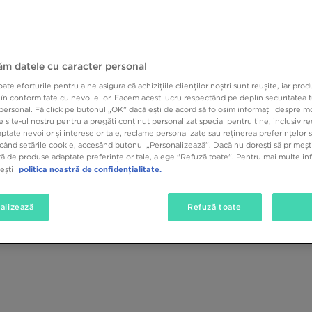
jăm datele cu caracter personal
e eforturile pentru a ne asigura că achizițiile clienților noștri sunt reușite, iar pro
 în conformitate cu nevoile lor. Facem acest lucru respectând pe deplin securitatea t
personal. Fă click pe butonul „OK” dacă ești de acord să folosim informații despre m
 site-ul nostru pentru a pregăti conținut personalizat special pentru tine, inclusiv 
tate nevoilor și intereselor tale, reclame personalizate sau reținerea preferințelor s
când setările cookie, accesând butonul „Personalizează”. Dacă nu dorești să primești
ă de produse adaptate preferințelor tale, alege "Refuză toate". Pentru mai multe inf
politica noastră de confidențialitate.
tești
alizează
Refuză toate
trivita la incaltaminte?