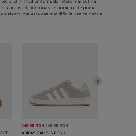
ne piciorul in mod uniform, dar ofera mai putina
 are captuseala interioara, marimea este prima
excelenta, dar este cea mai dificila, asa ca daca ai
249.99 RON
449.99 RON
259.99 RON
44
BOOT
ADIDAS CAMPUS 00S J
ADIDAS CAMPU