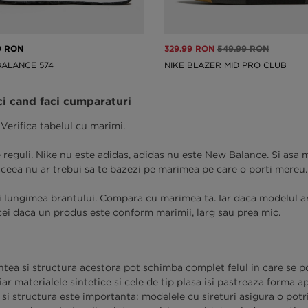
9 RON
329.99 RON
549.99 RON
ALANCE 574
NIKE BLAZER MID PRO CLUB
ci cand faci cumparaturi
 Verifica tabelul cu marimi.
le reguli. Nike nu este adidas, adidas nu este New Balance. Si as
 aceea nu ar trebui sa te bazezi pe marimea pe care o porti mereu.
i lungimea brantului. Compara cu marimea ta. Iar daca modelul are
i daca un produs este conform marimii, larg sau prea mic.
tea si structura acestora pot schimba complet felul in care se potr
 iar materialele sintetice si cele de tip plasa isi pastreaza forma 
 structura este importanta: modelele cu sireturi asigura o potrivi