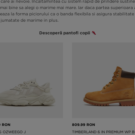
 in care ai nevoie. Incaltamintea cu sistem rapid de prindere susti
 e mai bine sa alegi o marime mai mare. Iar daca partea superioara
za la forma piciorului ca o banda flexibila si asigura stabilitate 
o jumatate de marime in plus.
Descoperă pantofi copii
9 RON
809.99 RON
S OZWEEGO J
TIMBERLAND 6 IN PREMIUM WP 