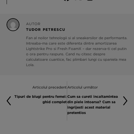
AUTOR
TUDOR PETRESCU
Fan al noilor tehnologii si al sneakersilor de performanta.
Intreaba-ma care este diferenta dintre amortizarea
Lightstrike Pro si Fresh FoamX – dar rezerva-ti cel putin
o ora pentru raspuns. Cand nu citesc despre
calculatoare cuantice, fac plimbari lungi cu spaniela mea
Lola.
Articolul precedent
Articolul următor
Tipuri de blugi pentru femei:
Cum sa cureti incaltamintea
ghid complet
din piele intoarsa? Cum sa
ingrijesti acest material
pretentios