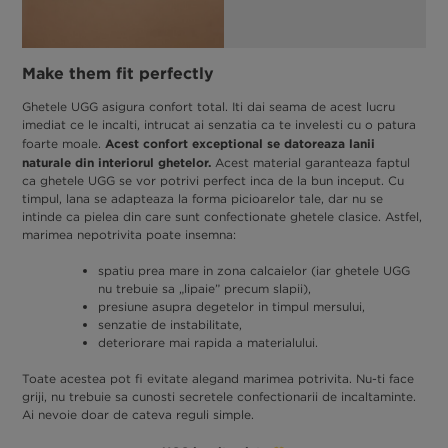
Make them fit perfectly
Ghetele UGG asigura confort total. Iti dai seama de acest lucru
imediat ce le incalti, intrucat ai senzatia ca te invelesti cu o patura
Acest confort exceptional se datoreaza lanii
foarte moale.
naturale din interiorul ghetelor.
Acest material garanteaza faptul
ca ghetele UGG se vor potrivi perfect inca de la bun inceput. Cu
timpul, lana se adapteaza la forma picioarelor tale, dar nu se
intinde ca pielea din care sunt confectionate ghetele clasice. Astfel,
marimea nepotrivita poate insemna:
spatiu prea mare in zona calcaielor (iar ghetele UGG
nu trebuie sa „lipaie” precum slapii),
presiune asupra degetelor in timpul mersului,
senzatie de instabilitate,
deteriorare mai rapida a materialului.
Toate acestea pot fi evitate alegand marimea potrivita. Nu-ti face
griji, nu trebuie sa cunosti secretele confectionarii de incaltaminte.
Ai nevoie doar de cateva reguli simple.