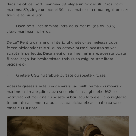
daca de obicei porti marimea 38, alege un model 38. Daca porti
marimea 39, alege un model 39. Insa, mai exista doua reguli pe care
trebuie sa nu le uiti:
· Daca porti incaltaminte intre doua marimi (de ex. 38,5) →
alege marimea mai mica.
De ce? Pentru ca lana din interiorul ghetelor se muleaza dupa
forma picioarelor tale si, dupa cateva purtari, acestea se vor
adapta la perfectie. Daca alegi o marime mai mare, aceasta poate
fi prea larga, iar incaltamintea trebuie sa asigure stabilitate
picioarelor.
· Ghetele UGG nu trebuie purtate cu sosete groase.
Aceasta greseala este una generala, iar multi oameni cumpara o
marime mai mare „din cauza sosetelor”. Insa, ghetele UGG se
potrivesc cel mai bine cu sosete subtiri sau fara ele. Lana regleaza
temperatura in mod natural, asa ca picioarele au spatiu ca sa se
miste cu usurinta.