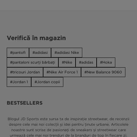
Verifică în magazin
pantofi
adidasi
adidasi Nike
pantaloni scurți bărbați
Nike
adidas
Hoka
tricouri Jordan
Nike Air Force 1
New Balance 9060
Jordan 1
Jordan copii
BESTSELLERS
Blogul JD Sports este sursa ta de inspirație streetwear, de recenzii
despre cele mai noi colecții și idei pentru ținute urbane. Articolele
noastre sunt scrise de pasionați de sneakers și streetwear care
urmează cele mai noi trenduri de la branduri de top în fiecare zi.