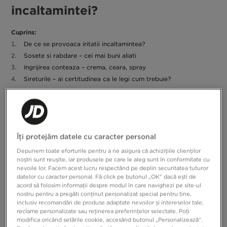
incaltamintei?
Cuprins:
De ce se provoaca iritatii incaltamintea?
Sosete si rabdare – cei mai buni aliati
Ingrijirea conteaza – crema, ceara, spray
Sireturile – ai certitudinea ca le legi cum trebuie?
A sosit ziua. Iti iei o pereche noua de incaltaminte. Indiferent daca
ai ales-o direct de la JD sau ai primit-o prin curier, entuziasmul este
acelasi. Deschizi cutia, care e nou-nouta, desfaci ambalajul si iata-i:
noi tai sneakersi preferati. Vrei sa te bucuri de ei imediat, asa ca ii
incalti, faci primul pas si… simti dezamagire. Stii deja ca, desi arata
Îți protejăm datele cu caracter personal
Nu te panica. Inainte sa
foarte fresh, iti vor aparea unele iritatii.
Depunem toate eforturile pentru a ne asigura că achizițiile clienților
incepi sa te uiti la videouri online cu „trucuri-minune” pentru
noștri sunt reușite, iar produsele pe care le aleg sunt în conformitate cu
incaltaminte, citeste ghidul nostru.
Cunoastem metode care chiar
nevoile lor. Facem acest lucru respectând pe deplin securitatea tuturor
functioneaza si iti explicam cum este posibil ca si modelele de
datelor cu caracter personal. Fă click pe butonul „OK” dacă ești de
calitate superioara sa provoace iritatii.
acord să folosim informații despre modul în care navighezi pe site-ul
nostru pentru a pregăti conținut personalizat special pentru tine,
De ce se provoaca iritatii incaltamintea?
inclusiv recomandări de produse adaptate nevoilor și intereselor tale,
reclame personalizate sau reținerea preferințelor selectate. Poți
E nevoie
Motivul este simplu: pentru ca nu este facuta pe comanda.
modifica oricând setările cookie, accesând butonul „Personalizează”.