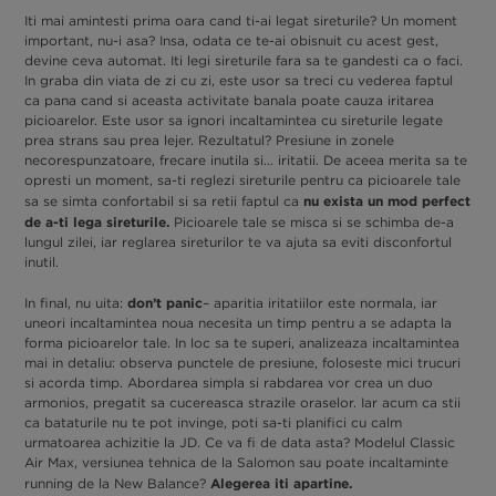
Iti mai amintesti prima oara cand ti-ai legat sireturile? Un moment
important, nu-i asa? Insa, odata ce te-ai obisnuit cu acest gest,
devine ceva automat. Iti legi sireturile fara sa te gandesti ca o faci.
In graba din viata de zi cu zi, este usor sa treci cu vederea faptul
ca pana cand si aceasta activitate banala poate cauza iritarea
picioarelor. Este usor sa ignori incaltamintea cu sireturile legate
prea strans sau prea lejer. Rezultatul? Presiune in zonele
necorespunzatoare, frecare inutila si… iritatii. De aceea merita sa te
opresti un moment, sa-ti reglezi sireturile pentru ca picioarele tale
nu exista un mod perfect
sa se simta confortabil si sa retii faptul ca
de a-ti lega sireturile.
Picioarele tale se misca si se schimba de-a
lungul zilei, iar reglarea sireturilor te va ajuta sa eviti disconfortul
inutil.
don’t panic
In final, nu uita:
– aparitia iritatiilor este normala, iar
uneori incaltamintea noua necesita un timp pentru a se adapta la
forma picioarelor tale. In loc sa te superi, analizeaza incaltamintea
mai in detaliu: observa punctele de presiune, foloseste mici trucuri
si acorda timp. Abordarea simpla si rabdarea vor crea un duo
armonios, pregatit sa cucereasca strazile oraselor. Iar acum ca stii
ca bataturile nu te pot invinge, poti sa-ti planifici cu calm
urmatoarea achizitie la JD. Ce va fi de data asta? Modelul Classic
Air Max, versiunea tehnica de la Salomon sau poate incaltaminte
Alegerea iti apartine.
running de la New Balance?