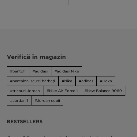
Verifică în magazin
pantofi
adidasi
adidasi Nike
pantaloni scurți bărbați
Nike
adidas
Hoka
tricouri Jordan
Nike Air Force 1
New Balance 9060
Jordan 1
Jordan copii
BESTSELLERS